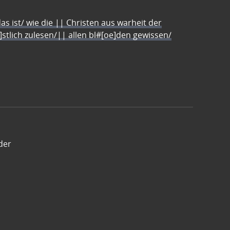
s ist/ wie die || Christen aus warheit der
e]stlich zulesen/|| allen bl#[oe]den gewissen/
der