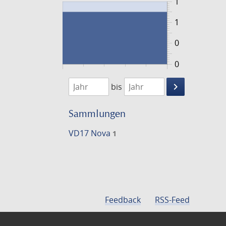
1
1
0
0
1607
1608
keyboard_arrow_right
bis
Suche
einschränke
Sammlungen
VD17 Nova
1
Feedback
RSS-Feed