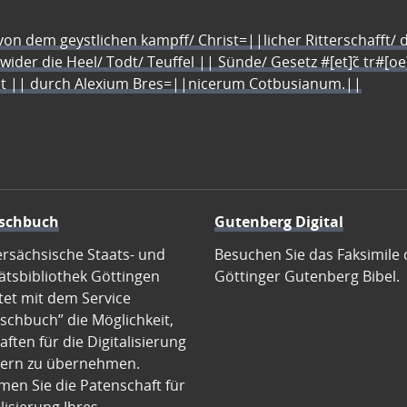
n dem geystlichen kampff/ Christ=||licher Ritterschafft/ da
 wider die Heel/ Todt/ Teuffel || Sünde/ Gesetz #[et]c̃ tr#[o
let || durch Alexium Bres=||nicerum Cotbusianum.||
schbuch
Gutenberg Digital
ersächsische Staats- und
Besuchen Sie das Faksimile 
ätsbibliothek Göttingen
Göttinger Gutenberg Bibel.
tet mit dem Service
schbuch” die Möglichkeit,
ften für die Digitalisierung
ern zu übernehmen.
en Sie die Patenschaft für