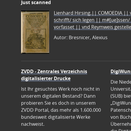
Just scanned
Lienhard Hirsing.|| COMOEDIA || vo
schrifft/ sich legen || m#[ue]ssen/
vorfasset || vnd Reymweis gestel
Autor: Bresnicer, Alexius
ZVDD - Zentrales Verzeichnis
DigiWun
digitalisierter Drucke
Die Nied
Ist Ihr gesuchtes Werk noch nicht in
Universit
unserem digitalen Bestand? Dann
(SUB) bie
probieren Sie es doch in unserem
„DigiWun
ZVDD Portal, das mehr als 1.600.000
Patenscha
bundesweit digitalisierte Werke
von Büch
nachweist.
Übernehm