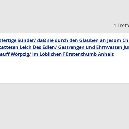
1 Treff
sfertige Sünder/ daß sie durch den Glauben an Jesum C
statteten Leich Des Edlen/ Gestrengen und Ehrnvesten J
n auff Wörpzig/ im Löblichen Fürstenthumb Anhalt