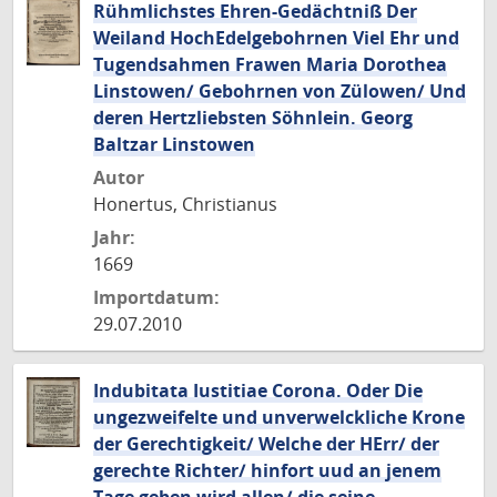
Rühmlichstes Ehren-Gedächtniß Der
Weiland HochEdelgebohrnen Viel Ehr und
Tugendsahmen Frawen Maria Dorothea
Linstowen/ Gebohrnen von Zülowen/ Und
deren Hertzliebsten Söhnlein. Georg
Baltzar Linstowen
Autor
Honertus, Christianus
Jahr:
1669
Importdatum:
29.07.2010
Indubitata Iustitiae Corona. Oder Die
ungezweifelte und unverwelckliche Krone
der Gerechtigkeit/ Welche der HErr/ der
gerechte Richter/ hinfort uud an jenem