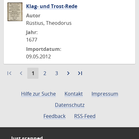
Klag- und Trost-Rede
Autor
Rüstius, Theodorus
Jahr:
1677
Importdatum:
09.05.2012
first_page
navigate_before
Aktuelle
Gehe
Gehe
navigate_next
Zur
last_page
Zur
1
2
3
Seite:
zu
zu
nächsten
letzten
Seite
Seite
Seite
Seite
Hilfe zur Suche
Kontakt
Impressum
Datenschutz
Feedback
RSS-Feed
Just scanned