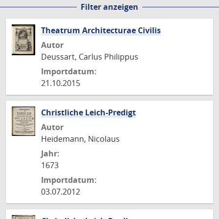
Filter anzeigen
Seite
Seite
Seite
Seite
Theatrum Architecturae Civilis
Autor
Deussart, Carlus Philippus
Importdatum:
21.10.2015
Christliche Leich-Predigt
Autor
Heidemann, Nicolaus
Jahr:
1673
Importdatum:
03.07.2012