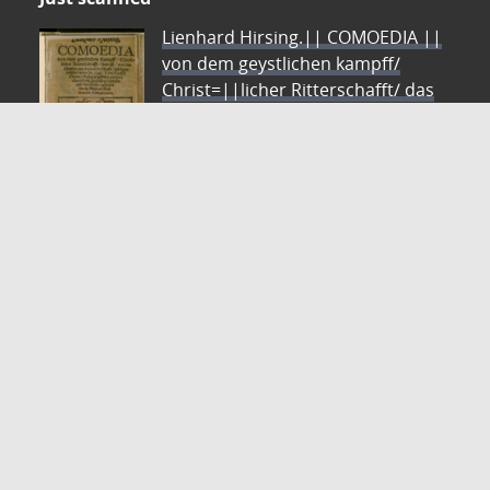
Lienhard Hirsing.|| COMOEDIA ||
von dem geystlichen kampff/
Christ=||licher Ritterschafft/ das
ist/ wie die || Christen aus warheit
der schrifft/ sich legen || m#
[ue]ssen/ wider die Heel/ Todt/
Teuffel || Sünde/ Gesetz #[et]c̃ tr#
[oe]stlich zulesen/|| allen bl#[oe]den gewissen/
vorfasset || vnd Reymweis gestellet || durch
Alexium Bres=||nicerum Cotbusianum.||
Autor: Bresnicer, Alexius
ZVDD - Zentrales Verzeichnis digitalisierter Drucke
Ist Ihr gesuchtes Werk noch nicht in unserem
digitalen Bestand? Dann probieren Sie es doch in
unserem ZVDD Portal, das mehr als 1.600.000
bundesweit digitalisierte Werke nachweist.