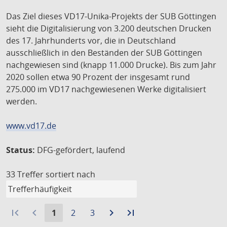
Das Ziel dieses VD17-Unika-Projekts der SUB Göttingen
sieht die Digitalisierung von 3.200 deutschen Drucken
des 17. Jahrhunderts vor, die in Deutschland
ausschließlich in den Beständen der SUB Göttingen
nachgewiesen sind (knapp 11.000 Drucke). Bis zum Jahr
2020 sollen etwa 90 Prozent der insgesamt rund
275.000 im VD17 nachgewiesenen Werke digitalisiert
werden.
www.vd17.de
Status:
DFG-gefördert, laufend
33 Treffer
sortiert nach
first_page
navigate_before
Aktuelle
Gehe
Gehe
navigate_next
Zur
last_page
Zur
1
2
3
Seite:
zu
zu
nächsten
letzten