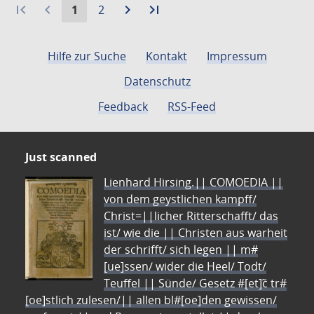
first_page
navigate_before
Aktuelle
Gehe
navigate_next
Zur
last_page
Zur
1
2
Seite:
zu
nächsten
letzten
Seite
Seite
Seite
Hilfe zur Suche
Kontakt
Impressum
Datenschutz
Feedback
RSS-Feed
Just scanned
Lienhard Hirsing.|| COMOEDIA ||
von dem geystlichen kampff/
Christ=||licher Ritterschafft/ das
ist/ wie die || Christen aus warheit
der schrifft/ sich legen || m#
[ue]ssen/ wider die Heel/ Todt/
Teuffel || Sünde/ Gesetz #[et]c̃ tr#
[oe]stlich zulesen/|| allen bl#[oe]den gewissen/