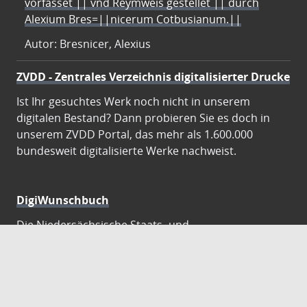
vorfasset || vnd Reymweis gestellet || durch
Alexium Bres=||nicerum Cotbusianum.||
Autor: Bresnicer, Alexius
ZVDD - Zentrales Verzeichnis digitalisierter Drucke
Ist Ihr gesuchtes Werk noch nicht in unserem
digitalen Bestand? Dann probieren Sie es doch in
unserem ZVDD Portal, das mehr als 1.600.000
bundesweit digitalisierte Werke nachweist.
DigiWunschbuch
Die Niedersächsische Staats- und
Universitätsbibliothek Göttingen (SUB) bietet mit
dem Service „DigiWunschbuch” die Möglichkeit,
Patenschaften für die Digitalisierung von Büchern zu
übernehmen. Übernehmen Sie die Patenschaft für