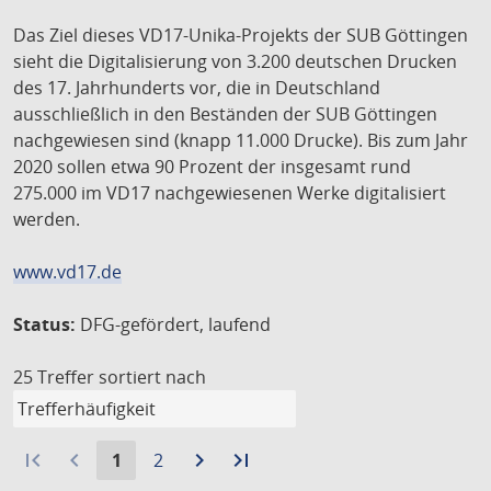
Das Ziel dieses VD17-Unika-Projekts der SUB Göttingen
sieht die Digitalisierung von 3.200 deutschen Drucken
des 17. Jahrhunderts vor, die in Deutschland
ausschließlich in den Beständen der SUB Göttingen
nachgewiesen sind (knapp 11.000 Drucke). Bis zum Jahr
2020 sollen etwa 90 Prozent der insgesamt rund
275.000 im VD17 nachgewiesenen Werke digitalisiert
werden.
www.vd17.de
Status:
DFG-gefördert, laufend
25 Treffer
sortiert nach
first_page
navigate_before
Aktuelle
Gehe
navigate_next
Zur
last_page
Zur
1
2
Seite:
zu
nächsten
letzten