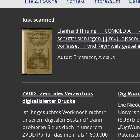
Hilfe zur Suche
Kontakt
Impressum
Date
Just scanned
Lienhard Hirsing.|| COMOEDIA || vo
schrifft/ sich legen || m#[ue]ssen/
vorfasset || vnd Reymweis gestel
Autor: Bresnicer, Alexius
ZVDD - Zentrales Verzeichnis
DigiWun
digitalisierter Drucke
Die Nied
Ist Ihr gesuchtes Werk noch nicht in
Universit
unserem digitalen Bestand? Dann
(SUB) bie
probieren Sie es doch in unserem
„DigiWun
ZVDD Portal, das mehr als 1.600.000
Patenscha