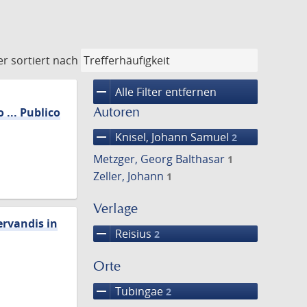
er
sortiert nach
remove
Alle Filter entfernen
Autoren
... Publico
remove
Knisel, Johann Samuel
2
Metzger, Georg Balthasar
1
Zeller, Johann
1
Verlage
rvandis in
remove
Reisius
2
Orte
remove
Tubingae
2