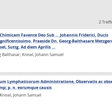
2 Treff
micam Favente Deo Sub ... Johannis Friderici, Ducis
nificentissimo. Praeside Dn. Georg-Balthasare Metzgero 
l, Suttg. Ad diem Aprilis ...
 Balthasar; Knisel, Johann Samuel
rum Lymphaticorum Administratione, Observatis ac obse
mp; p. n. eorumque causis
; Knisel, Johann Samuel