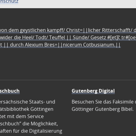
nschutz
n dem geystlichen kampff/ Christ=||licher Ritterschafft/ da
 wider die Heel/ Todt/ Teuffel || Sünde/ Gesetz #[et]c̃ tr#[o
let || durch Alexium Bres=||nicerum Cotbusianum.||
schbuch
Gutenberg Digital
ersächsische Staats- und
Besuchen Sie das Faksimile 
ätsbibliothek Göttingen
Göttinger Gutenberg Bibel.
tet mit dem Service
schbuch” die Möglichkeit,
ften für die Digitalisierung