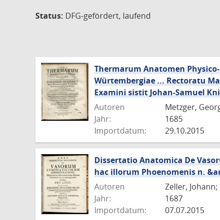
Status:
DFG-gefördert, laufend
Thermarum Anatomen Physico-Chi
Würtembergiae ... Rectoratu Mag
Examini sistit Johan-Samuel Knise
Autoren
Metzger, Georg
Jahr:
1685
Importdatum:
29.10.2015
Dissertatio Anatomica De Vaso
hac illorum Phoenomenis n. &a
Autoren
Zeller, Johann
Jahr:
1687
Importdatum:
07.07.2015