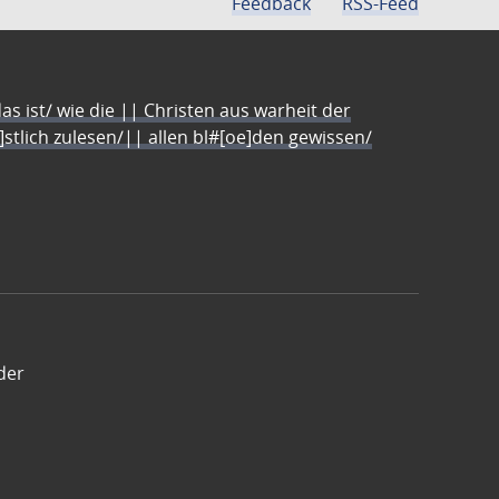
Feedback
RSS-Feed
s ist/ wie die || Christen aus warheit der
e]stlich zulesen/|| allen bl#[oe]den gewissen/
der