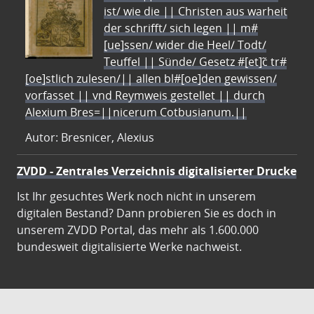
ist/ wie die || Christen aus warheit
der schrifft/ sich legen || m#
[ue]ssen/ wider die Heel/ Todt/
Teuffel || Sünde/ Gesetz #[et]c̃ tr#
[oe]stlich zulesen/|| allen bl#[oe]den gewissen/
vorfasset || vnd Reymweis gestellet || durch
Alexium Bres=||nicerum Cotbusianum.||
Autor: Bresnicer, Alexius
ZVDD - Zentrales Verzeichnis digitalisierter Drucke
Ist Ihr gesuchtes Werk noch nicht in unserem
digitalen Bestand? Dann probieren Sie es doch in
unserem ZVDD Portal, das mehr als 1.600.000
bundesweit digitalisierte Werke nachweist.
DigiWunschbuch