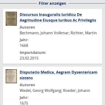
Filter anzeigen
Seite
Seite
Seite
Seite
Discursus Inauguralis Iuridicu De
Aegritudine Eiusque Iuribus Ac Privilegiis
Autoren
Bechmann, Johann Volkmar; Richter, Martin
Jahr:
1668
Importdatum:
23.02.2015
Disputatio Medica, Aegram Dysentericam
sistens
Autoren
Wedel, Georg Wolfgang; Roeder, Johann
Jahr:
1675