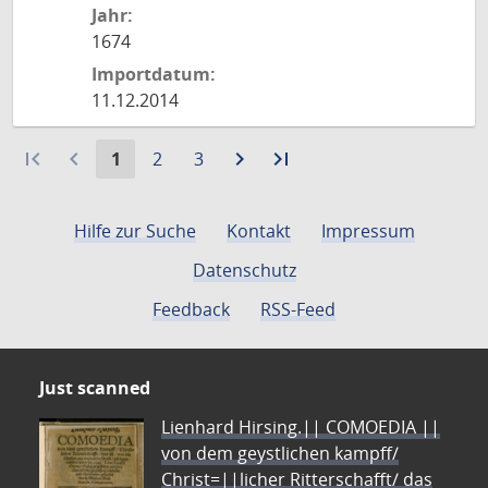
Jahr:
1674
Importdatum:
11.12.2014
first_page
navigate_before
Aktuelle
Gehe
Gehe
navigate_next
Zur
last_page
Zur
1
2
3
Seite:
zu
zu
nächsten
letzten
Seite
Seite
Seite
Seite
Hilfe zur Suche
Kontakt
Impressum
Datenschutz
Feedback
RSS-Feed
Just scanned
Lienhard Hirsing.|| COMOEDIA ||
von dem geystlichen kampff/
Christ=||licher Ritterschafft/ das