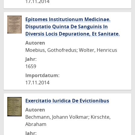
17.11.2014
Epitomes Institutionum Medicinae.
Disputatio Quinta De Sanguinis In
Diversis Locis Depuratione, Et Sanitate.
Autoren
Moebius, Gothofredus; Wolter, Henricus
Jahr:
1659
Importdatum:
17.11.2014
Exercitatio Iuridica De Evictionibus
Autoren
Bechmann, Johann Volkmar; Kirschte,
Abraham
Jahr: