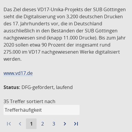
Das Ziel dieses VD17-Unika-Projekts der SUB Göttingen
sieht die Digitalisierung von 3.200 deutschen Drucken
des 17. Jahrhunderts vor, die in Deutschland
ausschließlich in den Beständen der SUB Göttingen
nachgewiesen sind (knapp 11.000 Drucke). Bis zum Jahr
2020 sollen etwa 90 Prozent der insgesamt rund
275.000 im VD17 nachgewiesenen Werke digitalisiert
werden.
www.vd17.de
Status:
DFG-gefördert, laufend
35 Treffer
sortiert nach
first_page
navigate_before
Aktuelle
Gehe
Gehe
navigate_next
Zur
last_page
Zur
1
2
3
Seite:
zu
zu
nächsten
letzten