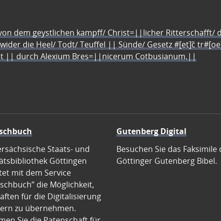
n dem geystlichen kampff/ Christ=||licher Ritterschafft/ da
 wider die Heel/ Todt/ Teuffel || Sünde/ Gesetz #[et]c̃ tr#[o
let || durch Alexium Bres=||nicerum Cotbusianum.||
schbuch
Gutenberg Digital
ersächsische Staats- und
Besuchen Sie das Faksimile 
ätsbibliothek Göttingen
Göttinger Gutenberg Bibel.
tet mit dem Service
schbuch” die Möglichkeit,
ften für die Digitalisierung
ern zu übernehmen.
en Sie die Patenschaft für