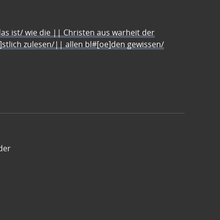
s ist/ wie die || Christen aus warheit der
e]stlich zulesen/|| allen bl#[oe]den gewissen/
der