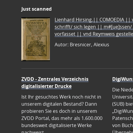
Just scanned
Lienhard Hirsing.|| COMOEDIA || vo
schrifft/ sich legen || m#[ue]ssen/
vorfasset || vnd Reymweis gestel
Autor: Bresnicer, Alexius
ZVDD - Zentrales Verzeichnis
DigiWun
digitalisierter Drucke
Die Nied
Ist Ihr gesuchtes Werk noch nicht in
Universit
unserem digitalen Bestand? Dann
(SUB) bie
probieren Sie es doch in unserem
„DigiWun
ZVDD Portal, das mehr als 1.600.000
Patenscha
bundesweit digitalisierte Werke
von Büch
nachweist.
Übernehm