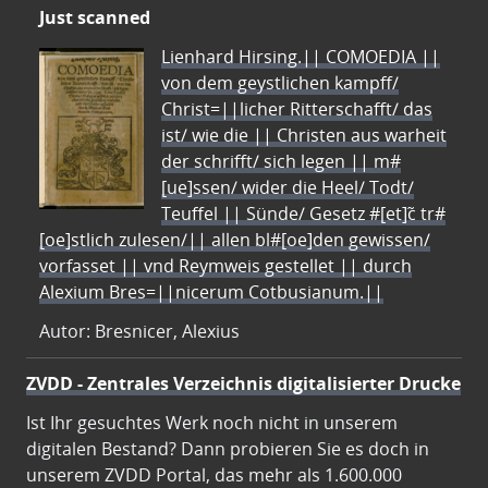
Just scanned
Lienhard Hirsing.|| COMOEDIA ||
von dem geystlichen kampff/
Christ=||licher Ritterschafft/ das
ist/ wie die || Christen aus warheit
der schrifft/ sich legen || m#
[ue]ssen/ wider die Heel/ Todt/
Teuffel || Sünde/ Gesetz #[et]c̃ tr#
[oe]stlich zulesen/|| allen bl#[oe]den gewissen/
vorfasset || vnd Reymweis gestellet || durch
Alexium Bres=||nicerum Cotbusianum.||
Autor: Bresnicer, Alexius
ZVDD - Zentrales Verzeichnis digitalisierter Drucke
Ist Ihr gesuchtes Werk noch nicht in unserem
digitalen Bestand? Dann probieren Sie es doch in
unserem ZVDD Portal, das mehr als 1.600.000