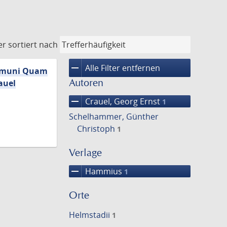
er
sortiert nach
remove
Alle Filter entfernen
Communi Quam
Autoren
auel
remove
Crauel, Georg Ernst
1
Schelhammer, Günther
Christoph
1
Verlage
remove
Hammius
1
Orte
Helmstadii
1