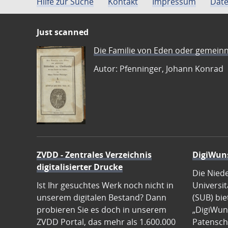
Hilfe zur Suche
Kontakt
Impressum
Date
Just scanned
Die Familie von Eden oder gemeinn
Autor: Pfenninger, Johann Konrad
ZVDD - Zentrales Verzeichnis
DigiWun
digitalisierter Drucke
Die Nied
Ist Ihr gesuchtes Werk noch nicht in
Universit
unserem digitalen Bestand? Dann
(SUB) bie
probieren Sie es doch in unserem
„DigiWun
ZVDD Portal, das mehr als 1.600.000
Patenscha