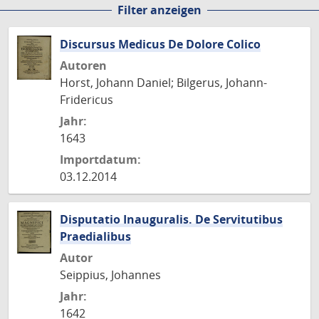
Filter anzeigen
Seite
Seite
Seite
Seite
Discursus Medicus De Dolore Colico
Autoren
Horst, Johann Daniel; Bilgerus, Johann-
Fridericus
Jahr:
1643
Importdatum:
03.12.2014
Disputatio Inauguralis. De Servitutibus
Praedialibus
Autor
Seippius, Johannes
Jahr:
1642