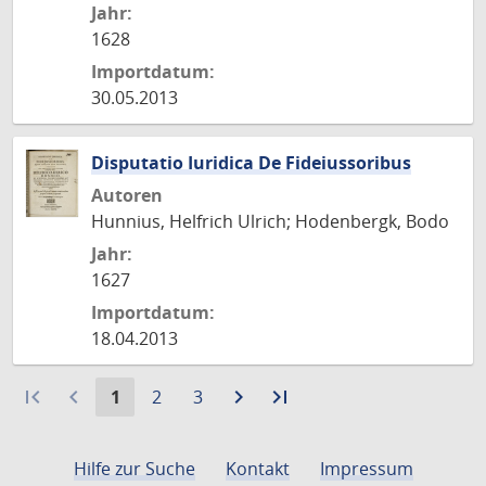
Jahr:
1628
Importdatum:
30.05.2013
Disputatio Iuridica De Fideiussoribus
Autoren
Hunnius, Helfrich Ulrich; Hodenbergk, Bodo
Jahr:
1627
Importdatum:
18.04.2013
first_page
navigate_before
Aktuelle
Gehe
Gehe
navigate_next
Zur
last_page
Zur
1
2
3
Seite:
zu
zu
nächsten
letzten
Seite
Seite
Seite
Seite
Hilfe zur Suche
Kontakt
Impressum