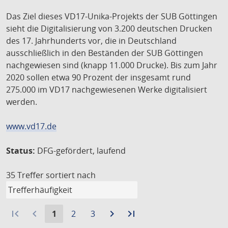
Das Ziel dieses VD17-Unika-Projekts der SUB Göttingen
sieht die Digitalisierung von 3.200 deutschen Drucken
des 17. Jahrhunderts vor, die in Deutschland
ausschließlich in den Beständen der SUB Göttingen
nachgewiesen sind (knapp 11.000 Drucke). Bis zum Jahr
2020 sollen etwa 90 Prozent der insgesamt rund
275.000 im VD17 nachgewiesenen Werke digitalisiert
werden.
www.vd17.de
Status:
DFG-gefördert, laufend
35 Treffer
sortiert nach
first_page
navigate_before
Aktuelle
Gehe
Gehe
navigate_next
Zur
last_page
Zur
1
2
3
Seite:
zu
zu
nächsten
letzten