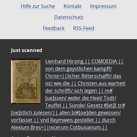
Seite
Seite
Seite
Seite
Seite
Hilfe zur Suche
Kontakt
Impressum
Datenschutz
Feedback
RSS-Feed
Just scanned
Lienhard Hirsing.|| COMOEDIA ||
von dem geystlichen kampff/
Christ=||licher Ritterschafft/ das
ist/ wie die || Christen aus warheit
der schrifft/ sich legen || m#
[ue]ssen/ wider die Heel/ Todt/
Teuffel || Sünde/ Gesetz #[et]c̃ tr#
[oe]stlich zulesen/|| allen bl#[oe]den gewissen/
vorfasset || vnd Reymweis gestellet || durch
Alexium Bres=||nicerum Cotbusianum.||