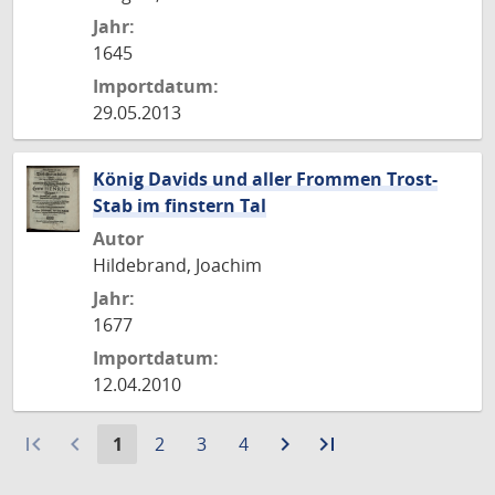
Jahr:
1645
Importdatum:
29.05.2013
König Davids und aller Frommen Trost-
Stab im finstern Tal
Autor
Hildebrand, Joachim
Jahr:
1677
Importdatum:
12.04.2010
first_page
navigate_before
Aktuelle
Gehe
Gehe
Gehe
navigate_next
Zur
last_page
Zur
1
2
3
4
Seite:
zu
zu
zu
nächsten
letzten