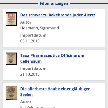
Filter anzeigen
Seite
Seite
Seite
Seite
Seite
Das schwer zu bekehrende Juden-Hertz
Autor
Hosmann, Sigismund
Importdatum:
03.11.2015
Taxa Pharmaceutica Officinarum
Cellensium
Importdatum:
21.10.2015
Die allerbeste Haabe einer gläubigen
Seelen
Autor
Eichfeld, Franciscus