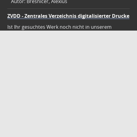
Autor: Bresnicer, Alexius
ZVDD - Zentrales Verzeichnis digitalisierter Drucke
Ist Ihr gesuchtes Werk noch nicht in unserem
digitalen Bestand? Dann probieren Sie es doch in
unserem ZVDD Portal, das mehr als 1.600.000
bundesweit digitalisierte Werke nachweist.
DigiWunschbuch
Die Niedersächsische Staats- und
Universitätsbibliothek Göttingen (SUB) bietet mit
dem Service „DigiWunschbuch” die Möglichkeit,
Patenschaften für die Digitalisierung von Büchern zu
übernehmen. Übernehmen Sie die Patenschaft für
die Digitalisierung Ihres Wunschbuches.