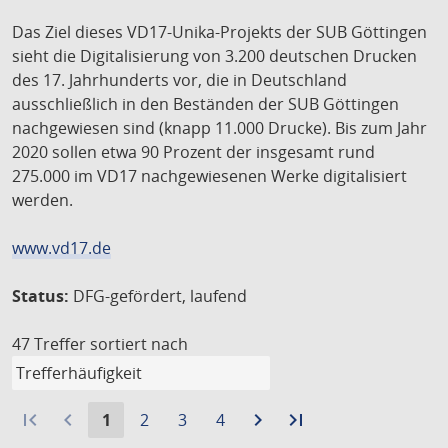
Das Ziel dieses VD17-Unika-Projekts der SUB Göttingen
sieht die Digitalisierung von 3.200 deutschen Drucken
des 17. Jahrhunderts vor, die in Deutschland
ausschließlich in den Beständen der SUB Göttingen
nachgewiesen sind (knapp 11.000 Drucke). Bis zum Jahr
2020 sollen etwa 90 Prozent der insgesamt rund
275.000 im VD17 nachgewiesenen Werke digitalisiert
werden.
www.vd17.de
Status:
DFG-gefördert, laufend
47 Treffer
sortiert nach
first_page
navigate_before
Aktuelle
Gehe
Gehe
Gehe
navigate_next
Zur
last_page
Zur
1
2
3
4
Seite:
zu
zu
zu
nächsten
letzten