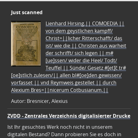
Just scanned
Lienhard Hirsing.|| COMOEDIA ||
von dem geystlichen kampff/
Christ=||licher Ritterschafft/ das
ist/ wie die || Christen aus warheit
der schrifft/ sich legen || m#
[ue]ssen/ wider die Heel/ Todt/
Teuffel || Sünde/ Gesetz #[et]c̃ tr#
[oe]stlich zulesen/|| allen bl#[oe]den gewissen/
vorfasset || vnd Reymweis gestellet || durch
Alexium Bres=||nicerum Cotbusianum.||
Autor: Bresnicer, Alexius
ZVDD - Zentrales Verzeichnis digitalisierter Drucke
Ist Ihr gesuchtes Werk noch nicht in unserem
digitalen Bestand? Dann probieren Sie es doch in