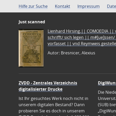
Hilfe zur Suche
Kontakt
Impressum
Date
Just scanned
Lienhard Hirsing.|| COMOEDIA || vo
schrifft/ sich legen || m#[ue]ssen/
vorfasset || vnd Reymweis gestel
Autor: Bresnicer, Alexius
ZVDD - Zentrales Verzeichnis
DigiWun
digitalisierter Drucke
Die Nied
Ist Ihr gesuchtes Werk noch nicht in
Universit
unserem digitalen Bestand? Dann
(SUB) bie
probieren Sie es doch in unserem
„DigiWun