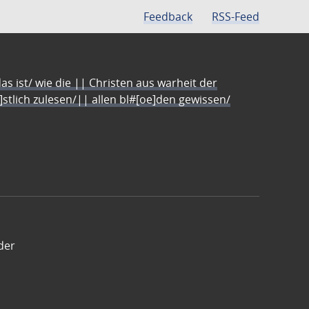
Feedback
RSS-Feed
s ist/ wie die || Christen aus warheit der
e]stlich zulesen/|| allen bl#[oe]den gewissen/
der