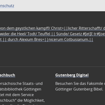
nschutz
n dem geystlichen kampff/ Christ=||licher Ritterschafft/ da
 wider die Heel/ Todt/ Teuffel || Sünde/ Gesetz #[et]c̃ tr#[o
let || durch Alexium Bres=||nicerum Cotbusianum.||
schbuch
Gutenberg Digital
ersächsische Staats- und
Besuchen Sie das Faksimile 
ätsbibliothek Göttingen
Göttinger Gutenberg Bibel.
tet mit dem Service
schbuch” die Möglichkeit,