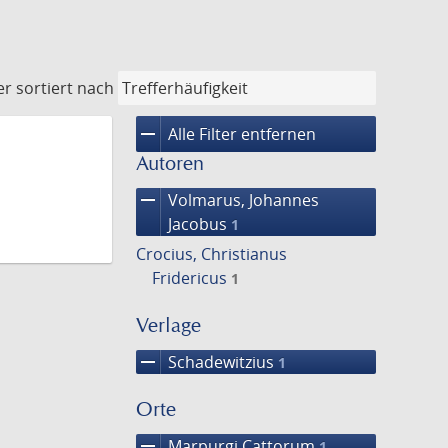
er
sortiert nach
remove
Alle Filter entfernen
Autoren
remove
Volmarus, Johannes
Jacobus
1
Crocius, Christianus
Fridericus
1
Verlage
remove
Schadewitzius
1
Orte
remove
Marpurgi Cattorum
1