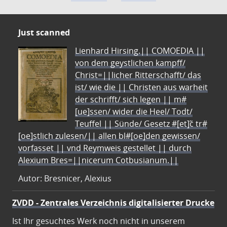
Just scanned
Lienhard Hirsing.|| COMOEDIA ||
von dem geystlichen kampff/
Christ=||licher Ritterschafft/ das
ist/ wie die || Christen aus warheit
der schrifft/ sich legen || m#
[ue]ssen/ wider die Heel/ Todt/
Teuffel || Sünde/ Gesetz #[et]c̃ tr#
[oe]stlich zulesen/|| allen bl#[oe]den gewissen/
vorfasset || vnd Reymweis gestellet || durch
Alexium Bres=||nicerum Cotbusianum.||
Autor: Bresnicer, Alexius
ZVDD - Zentrales Verzeichnis digitalisierter Drucke
Ist Ihr gesuchtes Werk noch nicht in unserem