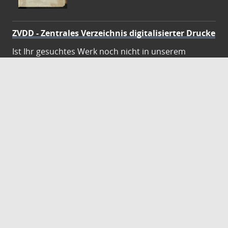
ZVDD - Zentrales Verzeichnis digitalisierter Drucke
Ist Ihr gesuchtes Werk noch nicht in unserem
digitalen Bestand? Dann probieren Sie es doch in
unserem ZVDD Portal, das mehr als 1.600.000
bundesweit digitalisierte Werke nachweist.
DigiWunschbuch
Die Niedersächsische Staats- und
Universitätsbibliothek Göttingen (SUB) bietet mit
dem Service „DigiWunschbuch” die Möglichkeit,
Patenschaften für die Digitalisierung von Büchern zu
übernehmen. Übernehmen Sie die Patenschaft für
die Digitalisierung Ihres Wunschbuches.