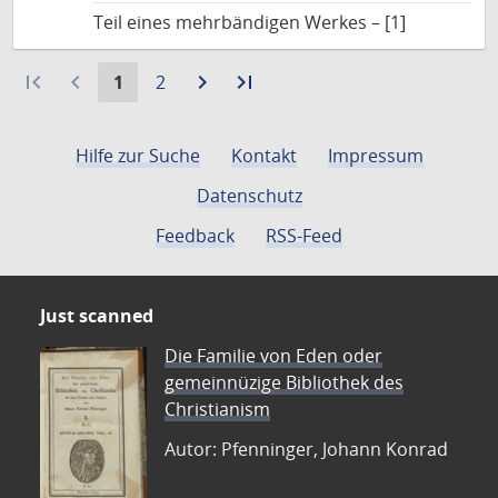
Teil eines mehrbändigen Werkes – [1]
first_page
navigate_before
Aktuelle
Gehe
navigate_next
Zur
last_page
Zur
1
2
Seite:
zu
nächsten
letzten
Seite
Seite
Seite
Hilfe zur Suche
Kontakt
Impressum
Datenschutz
Feedback
RSS-Feed
Just scanned
Die Familie von Eden oder
gemeinnüzige Bibliothek des
Christianism
Autor: Pfenninger, Johann Konrad