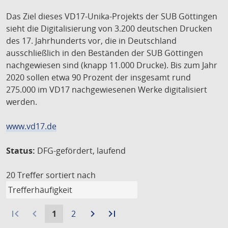
Das Ziel dieses VD17-Unika-Projekts der SUB Göttingen
sieht die Digitalisierung von 3.200 deutschen Drucken
des 17. Jahrhunderts vor, die in Deutschland
ausschließlich in den Beständen der SUB Göttingen
nachgewiesen sind (knapp 11.000 Drucke). Bis zum Jahr
2020 sollen etwa 90 Prozent der insgesamt rund
275.000 im VD17 nachgewiesenen Werke digitalisiert
werden.
www.vd17.de
Status:
DFG-gefördert, laufend
20 Treffer
sortiert nach
first_page
navigate_before
Aktuelle
Gehe
navigate_next
Zur
last_page
Zur
1
2
Seite:
zu
nächsten
letzten