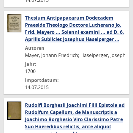
14.07.2015
Thesium Antipapaearum Dodecadem
Praeside Theologo Doctore Lutherano Jo.
Frid. Mayero ... Solenni examini ... ad D. 6.
Aprilis Subiiciet Josephus Haselperger ...
Autoren
Mayer, Johann Friedrich; Haselperger, Joseph
Jahr:
1700
Importdatum:
14.07.2015
Rudolfi Borghesii Joachimi Filii Epistola ad
Rudolfum Capellum, de Manuscriptis a
Joachimo Borghesio Viro Clarissimo Patre
Suo Haeredibus relictis, ante aliquot