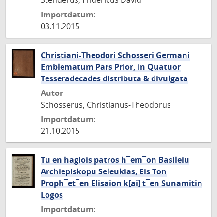
Stenderus, Fridericus David
Importdatum:
03.11.2015
Christiani-Theodori Schosseri Germani
Emblematum Pars Prior, in Quatuor
Tesseradecades distributa & divulgata
Autor
Schosserus, Christianus-Theodorus
Importdatum:
21.10.2015
Tu en hagiois patros h¯em¯on Basileiu
Archiepiskopu Seleukias, Eis Ton
Proph¯et¯en Elisaion k[ai] t¯en Sunamitin
Logos
Importdatum: