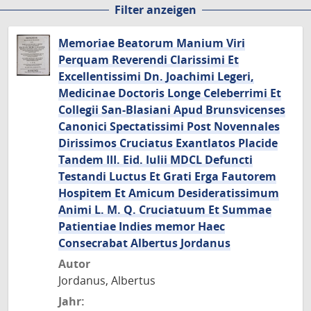
Filter anzeigen
Seite
Seite
Seite
Seite
Seite
Seite
Seite
Memoriae Beatorum Manium Viri
Perquam Reverendi Clarissimi Et
Excellentissimi Dn. Joachimi Legeri,
Medicinae Doctoris Longe Celeberrimi Et
Collegii San-Blasiani Apud Brunsvicenses
Canonici Spectatissimi Post Novennales
Dirissimos Cruciatus Exantlatos Placide
Tandem III. Eid. Iulii MDCL Defuncti
Testandi Luctus Et Grati Erga Fautorem
Hospitem Et Amicum Desideratissimum
Animi L. M. Q. Cruciatuum Et Summae
Patientiae Indies memor Haec
Consecrabat Albertus Jordanus
Autor
Jordanus, Albertus
Jahr: