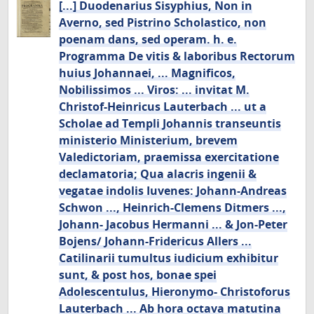
[...] Duodenarius Sisyphius, Non in
Averno, sed Pistrino Scholastico, non
poenam dans, sed operam. h. e.
Programma De vitis & laboribus Rectorum
huius Johannaei, ... Magnificos,
Nobilissimos ... Viros: ... invitat M.
Christof-Heinricus Lauterbach ... ut a
Scholae ad Templi Johannis transeuntis
ministerio Ministerium, brevem
Valedictoriam, praemissa exercitatione
declamatoria; Qua alacris ingenii &
vegatae indolis Iuvenes: Johann-Andreas
Schwon ..., Heinrich-Clemens Ditmers ...,
Johann- Jacobus Hermanni ... & Jon-Peter
Bojens/ Johann-Fridericus Allers ...
Catilinarii tumultus iudicium exhibitur
sunt, & post hos, bonae spei
Adolescentulus, Hieronymo- Christoforus
Lauterbach ... Ab hora octava matutina