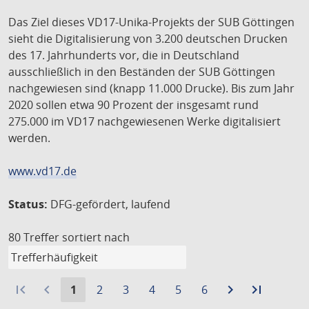
Das Ziel dieses VD17-Unika-Projekts der SUB Göttingen
sieht die Digitalisierung von 3.200 deutschen Drucken
des 17. Jahrhunderts vor, die in Deutschland
ausschließlich in den Beständen der SUB Göttingen
nachgewiesen sind (knapp 11.000 Drucke). Bis zum Jahr
2020 sollen etwa 90 Prozent der insgesamt rund
275.000 im VD17 nachgewiesenen Werke digitalisiert
werden.
www.vd17.de
Status:
DFG-gefördert, laufend
80 Treffer
sortiert nach
first_page
navigate_before
Aktuelle
Gehe
Gehe
Gehe
Gehe
Gehe
navigate_next
Zur
last_page
Zur
1
2
3
4
5
6
Seite:
zu
zu
zu
zu
zu
nächsten
letzten