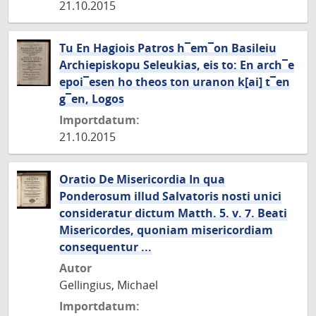
21.10.2015
Tu En Hagiois Patros h¯em¯on Basileiu
Archiepiskopu Seleukias, eis to: En arch¯e
epoi¯esen ho theos ton uranon k[ai] t¯en
g¯en, Logos
Importdatum:
21.10.2015
Oratio De Misericordia In qua
Ponderosum illud Salvatoris nosti unici
consideratur dictum Matth. 5. v. 7. Beati
Misericordes, quoniam misericordiam
consequentur ...
Autor
Gellingius, Michael
Importdatum: