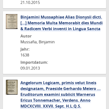
21.10.2015
Binjamini Mussaphiae Alias Dionysii dicti.
[...] Memoria Multa Memorabit dies Mundi
& Radicem Verbi inventi in Lingua Sancta
Autor
Mussafia, Binjamin
Jahr:
1638
Importdatum:
09.01.2013
Angelorum Logicam, primis velut lineis
designatam, Praeside Gerhardo Meiero ...
Eruditorum examini subiicit Warnerus
Ericus Tonnemacher, Verdens. Anno
MDCXCVIII. XXVII. Sept. H.L.Q.S.