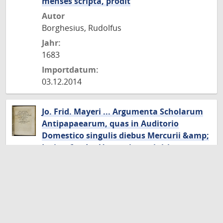
menses scripta, prodit
Autor
Borghesius, Rudolfus
Jahr:
1683
Importdatum:
03.12.2014
Jo. Frid. Mayeri ... Argumenta Scholarum
Antipapaearum, quas in Auditorio
Domestico singulis diebus Mercurii &amp;
Iovis a 6. ad 7. Vespertina ... initium
facturus 29. Iunii aperiet
Autor
Mayer, Johann Friedrich
Jahr:
1698