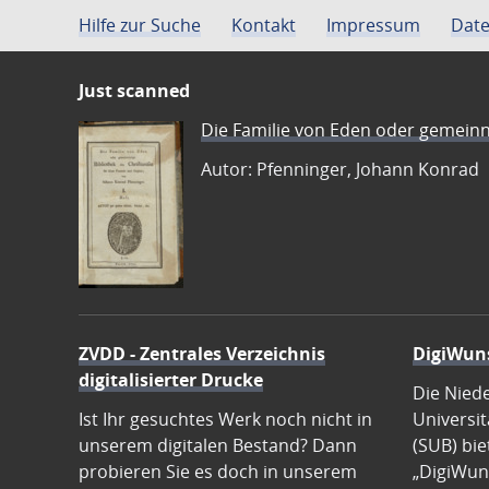
Hilfe zur Suche
Kontakt
Impressum
Date
Just scanned
Die Familie von Eden oder gemeinn
Autor: Pfenninger, Johann Konrad
ZVDD - Zentrales Verzeichnis
DigiWun
digitalisierter Drucke
Die Nied
Ist Ihr gesuchtes Werk noch nicht in
Universit
unserem digitalen Bestand? Dann
(SUB) bie
probieren Sie es doch in unserem
„DigiWun