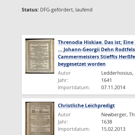
Status:
DFG-gefördert, laufend
Threnodia Hiskiae. Das ist; Eine
... Johann-Georgii Dehn Rodtfe
Cammermeisters Stieffts Herßfeld 
beygesetzet worden
Autor
Ledderhosius,
Jahr:
1641
Importdatum:
07.11.2014
Christliche Leichpredigt
Autor
Newberger, Th
Jahr:
1638
Importdatum:
15.02.2013