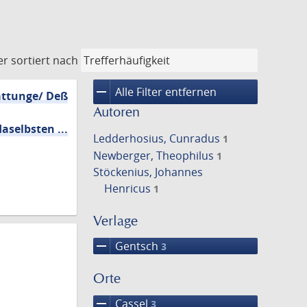
er
sortiert nach
remove
Alle Filter entfernen
tattunge/ Deß
Autoren
aselbsten ...
Ledderhosius, Cunradus
1
Newberger, Theophilus
1
Stöckenius, Johannes
Henricus
1
Verlage
remove
Gentsch
3
Orte
remove
Cassel
3