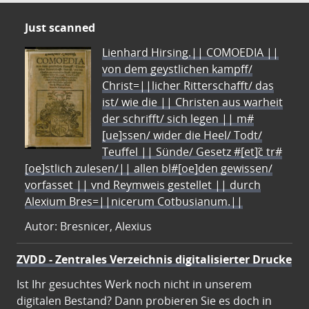
Just scanned
Lienhard Hirsing.|| COMOEDIA ||
von dem geystlichen kampff/
Christ=||licher Ritterschafft/ das
ist/ wie die || Christen aus warheit
der schrifft/ sich legen || m#
[ue]ssen/ wider die Heel/ Todt/
Teuffel || Sünde/ Gesetz #[et]c̃ tr#
[oe]stlich zulesen/|| allen bl#[oe]den gewissen/
vorfasset || vnd Reymweis gestellet || durch
Alexium Bres=||nicerum Cotbusianum.||
Autor: Bresnicer, Alexius
ZVDD - Zentrales Verzeichnis digitalisierter Drucke
Ist Ihr gesuchtes Werk noch nicht in unserem
digitalen Bestand? Dann probieren Sie es doch in