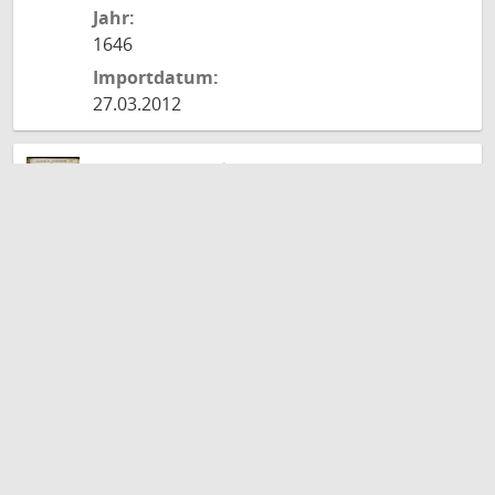
Jahr:
1646
Importdatum:
27.03.2012
Discursus Academicus De Insigni &amp;
difficillima Iuris materia Iurisdictione
Mixto Et Mero Imperio
Autoren
Stephani, Petrus; Stammerus, Constantinus
Jahr:
1655
Importdatum:
17.04.2012