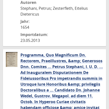
Autoren
Stephani, Petrus; Zesterfleth, Eitelius
Dietericus
Jahr:
1654
Importdatum:
23.05.2013
Programma, Quo Magnificum Dn.
Rectorem, Praeillustres, &amp; Generosos
Dnn. Comites ... Petrus Stephani, I. U. D. ...
Ad Inauguralem Disputationem De
Fideiussoribus Pro impetrandis summis in
Utroque Iure Honoribus &amp; privilegiis
Doctoralibus a ... Candidato Dn. Johanne
Wedel, Gustrov. Megapol. ad diem 11.
Octob. In Hyperoo Curiae civitatis
habendam officiose &amp; amice invitat