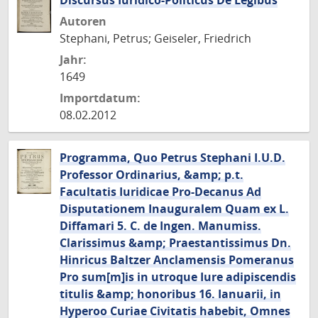
Discursus Iuridico-Politicus De Legibus
Autoren
Stephani, Petrus; Geiseler, Friedrich
Jahr:
1649
Importdatum:
08.02.2012
Programma, Quo Petrus Stephani I.U.D.
Professor Ordinarius, &amp; p.t.
Facultatis Iuridicae Pro-Decanus Ad
Disputationem Inauguralem Quam ex L.
Diffamari 5. C. de Ingen. Manumiss.
Clarissimus &amp; Praestantissimus Dn.
Hinricus Baltzer Anclamensis Pomeranus
Pro sum[m]is in utroque Iure adipiscendis
titulis &amp; honoribus 16. Ianuarii, in
Hyperoo Curiae Civitatis habebit, Omnes