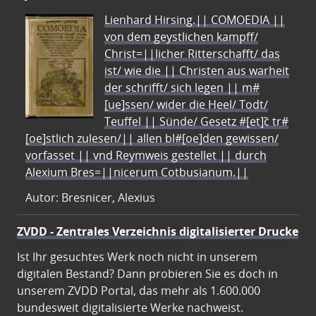
Lienhard Hirsing.|| COMOEDIA ||
von dem geystlichen kampff/
Christ=||licher Ritterschafft/ das
ist/ wie die || Christen aus warheit
der schrifft/ sich legen || m#
[ue]ssen/ wider die Heel/ Todt/
Teuffel || Sünde/ Gesetz #[et]c̃ tr#
[oe]stlich zulesen/|| allen bl#[oe]den gewissen/
vorfasset || vnd Reymweis gestellet || durch
Alexium Bres=||nicerum Cotbusianum.||
Autor: Bresnicer, Alexius
ZVDD - Zentrales Verzeichnis digitalisierter Drucke
Ist Ihr gesuchtes Werk noch nicht in unserem
digitalen Bestand? Dann probieren Sie es doch in
unserem ZVDD Portal, das mehr als 1.600.000
bundesweit digitalisierte Werke nachweist.