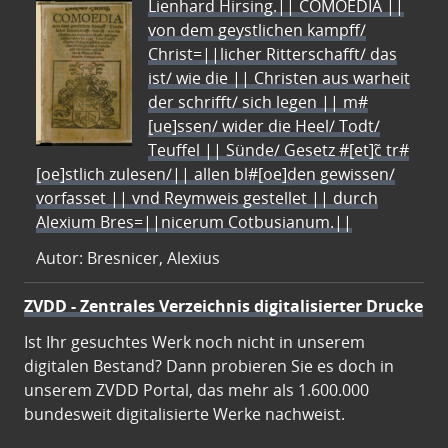
Lienhard Hirsing.|| COMOEDIA ||
von dem geystlichen kampff/
Christ=||licher Ritterschafft/ das
ist/ wie die || Christen aus warheit
der schrifft/ sich legen || m#
[ue]ssen/ wider die Heel/ Todt/
Teuffel || Sünde/ Gesetz #[et]c̃ tr#
[oe]stlich zulesen/|| allen bl#[oe]den gewissen/
vorfasset || vnd Reymweis gestellet || durch
Alexium Bres=||nicerum Cotbusianum.||
Autor: Bresnicer, Alexius
ZVDD - Zentrales Verzeichnis digitalisierter Drucke
Ist Ihr gesuchtes Werk noch nicht in unserem
digitalen Bestand? Dann probieren Sie es doch in
unserem ZVDD Portal, das mehr als 1.600.000
bundesweit digitalisierte Werke nachweist.