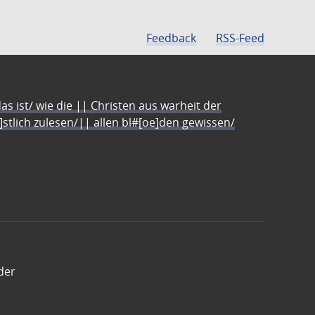
Feedback
RSS-Feed
s ist/ wie die || Christen aus warheit der
e]stlich zulesen/|| allen bl#[oe]den gewissen/
der