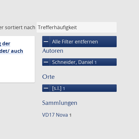
er
sortiert nach
remove
Alle Filter entfernen
g der
Autoren
ndet/ auch
remove
Schneider, Daniel
1
Orte
remove
[s.l.]
1
Sammlungen
VD17 Nova
1