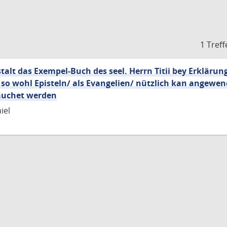
1 Treff
alt das Exempel-Buch des seel. Herrn Titii bey Erklärun
 so wohl Episteln/ als Evangelien/ nützlich kan angewe
rauchet werden
iel