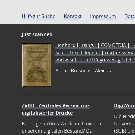
Hilfe zur Suche
Kontakt
Impressum
Date
Just scanned
Lienhard Hirsing.|| COMOEDIA || vo
schrifft/ sich legen || m#[ue]ssen/
vorfasset || vnd Reymweis gestel
Autor: Bresnicer, Alexius
ZVDD - Zentrales Verzeichnis
DigiWun
digitalisierter Drucke
Die Nied
Ist Ihr gesuchtes Werk noch nicht in
Universit
unserem digitalen Bestand? Dann
(SUB) bie