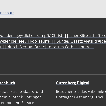
nschutz
n dem geystlichen kampff/ Christ=||licher Ritterschafft/ da
 wider die Heel/ Todt/ Teuffel || Sünde/ Gesetz #[et]c̃ tr#[o
let || durch Alexium Bres=||nicerum Cotbusianum.||
schbuch
Gutenberg Digital
ersächsische Staats- und
Besuchen Sie das Faksimile 
ätsbibliothek Göttingen
Göttinger Gutenberg Bibel.
tet mit dem Service