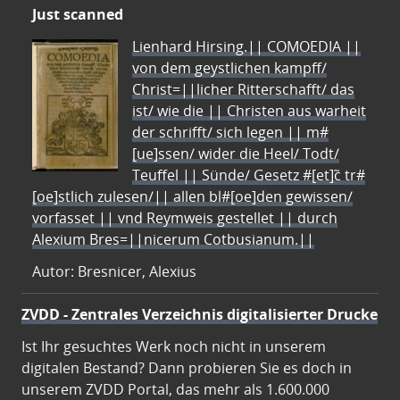
Just scanned
Lienhard Hirsing.|| COMOEDIA ||
von dem geystlichen kampff/
Christ=||licher Ritterschafft/ das
ist/ wie die || Christen aus warheit
der schrifft/ sich legen || m#
[ue]ssen/ wider die Heel/ Todt/
Teuffel || Sünde/ Gesetz #[et]c̃ tr#
[oe]stlich zulesen/|| allen bl#[oe]den gewissen/
vorfasset || vnd Reymweis gestellet || durch
Alexium Bres=||nicerum Cotbusianum.||
Autor: Bresnicer, Alexius
ZVDD - Zentrales Verzeichnis digitalisierter Drucke
Ist Ihr gesuchtes Werk noch nicht in unserem
digitalen Bestand? Dann probieren Sie es doch in
unserem ZVDD Portal, das mehr als 1.600.000