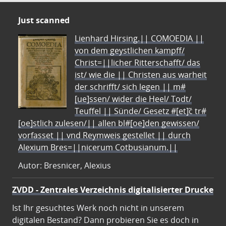
Just scanned
Lienhard Hirsing.|| COMOEDIA ||
von dem geystlichen kampff/
Christ=||licher Ritterschafft/ das
ist/ wie die || Christen aus warheit
der schrifft/ sich legen || m#
[ue]ssen/ wider die Heel/ Todt/
Teuffel || Sünde/ Gesetz #[et]c̃ tr#
[oe]stlich zulesen/|| allen bl#[oe]den gewissen/
vorfasset || vnd Reymweis gestellet || durch
Alexium Bres=||nicerum Cotbusianum.||
Autor: Bresnicer, Alexius
ZVDD - Zentrales Verzeichnis digitalisierter Drucke
Ist Ihr gesuchtes Werk noch nicht in unserem
digitalen Bestand? Dann probieren Sie es doch in