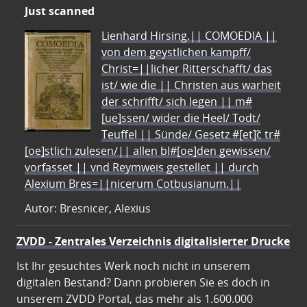
Just scanned
Lienhard Hirsing.|| COMOEDIA ||
von dem geystlichen kampff/
Christ=||licher Ritterschafft/ das
ist/ wie die || Christen aus warheit
der schrifft/ sich legen || m#
[ue]ssen/ wider die Heel/ Todt/
Teuffel || Sünde/ Gesetz #[et]c̃ tr#
[oe]stlich zulesen/|| allen bl#[oe]den gewissen/
vorfasset || vnd Reymweis gestellet || durch
Alexium Bres=||nicerum Cotbusianum.||
Autor: Bresnicer, Alexius
ZVDD - Zentrales Verzeichnis digitalisierter Drucke
Ist Ihr gesuchtes Werk noch nicht in unserem
digitalen Bestand? Dann probieren Sie es doch in
unserem ZVDD Portal, das mehr als 1.600.000