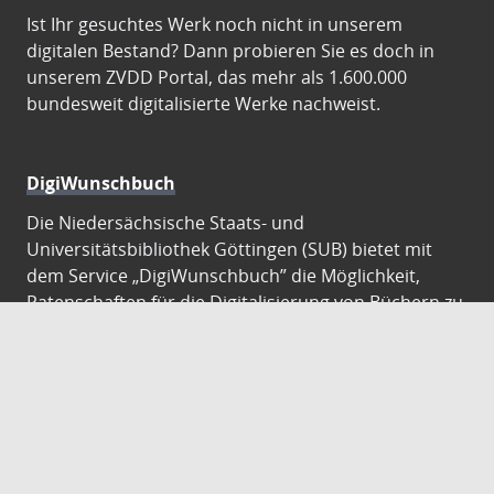
Ist Ihr gesuchtes Werk noch nicht in unserem
digitalen Bestand? Dann probieren Sie es doch in
unserem ZVDD Portal, das mehr als 1.600.000
bundesweit digitalisierte Werke nachweist.
DigiWunschbuch
Die Niedersächsische Staats- und
Universitätsbibliothek Göttingen (SUB) bietet mit
dem Service „DigiWunschbuch” die Möglichkeit,
Patenschaften für die Digitalisierung von Büchern zu
übernehmen. Übernehmen Sie die Patenschaft für
die Digitalisierung Ihres Wunschbuches.
Gutenberg Digital
Besuchen Sie das Faksimile der Göttinger Gutenberg