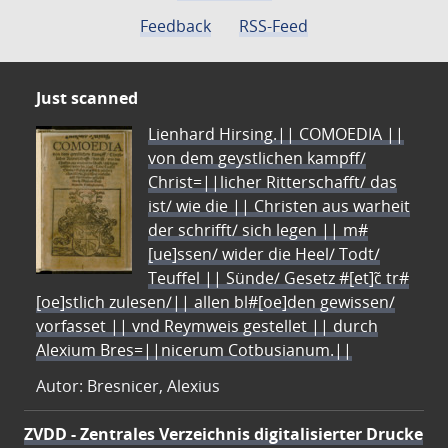
Feedback
RSS-Feed
Just scanned
Lienhard Hirsing.|| COMOEDIA ||
von dem geystlichen kampff/
Christ=||licher Ritterschafft/ das
ist/ wie die || Christen aus warheit
der schrifft/ sich legen || m#
[ue]ssen/ wider die Heel/ Todt/
Teuffel || Sünde/ Gesetz #[et]c̃ tr#
[oe]stlich zulesen/|| allen bl#[oe]den gewissen/
vorfasset || vnd Reymweis gestellet || durch
Alexium Bres=||nicerum Cotbusianum.||
Autor: Bresnicer, Alexius
ZVDD - Zentrales Verzeichnis digitalisierter Drucke