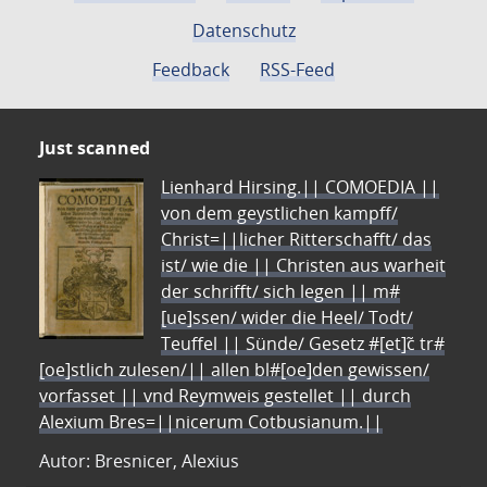
Datenschutz
Feedback
RSS-Feed
Just scanned
Lienhard Hirsing.|| COMOEDIA ||
von dem geystlichen kampff/
Christ=||licher Ritterschafft/ das
ist/ wie die || Christen aus warheit
der schrifft/ sich legen || m#
[ue]ssen/ wider die Heel/ Todt/
Teuffel || Sünde/ Gesetz #[et]c̃ tr#
[oe]stlich zulesen/|| allen bl#[oe]den gewissen/
vorfasset || vnd Reymweis gestellet || durch
Alexium Bres=||nicerum Cotbusianum.||
Autor: Bresnicer, Alexius