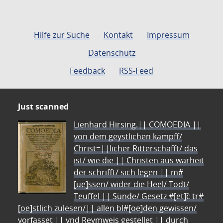
Hilfe zur Suche
Kontakt
Impressum
Datenschutz
Feedback
RSS-Feed
Just scanned
Lienhard Hirsing.|| COMOEDIA ||
von dem geystlichen kampff/
Christ=||licher Ritterschafft/ das
ist/ wie die || Christen aus warheit
der schrifft/ sich legen || m#
[ue]ssen/ wider die Heel/ Todt/
Teuffel || Sünde/ Gesetz #[et]c̃ tr#
[oe]stlich zulesen/|| allen bl#[oe]den gewissen/
vorfasset || vnd Reymweis gestellet || durch