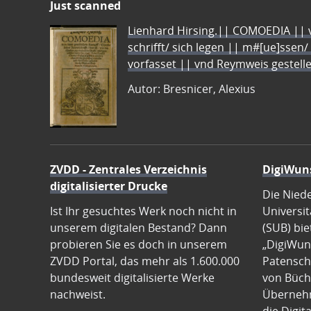
Just scanned
Lienhard Hirsing.|| COMOEDIA || vo
schrifft/ sich legen || m#[ue]ssen/
vorfasset || vnd Reymweis gestel
Autor: Bresnicer, Alexius
ZVDD - Zentrales Verzeichnis
DigiWun
digitalisierter Drucke
Die Nied
Ist Ihr gesuchtes Werk noch nicht in
Universit
unserem digitalen Bestand? Dann
(SUB) bie
probieren Sie es doch in unserem
„DigiWun
ZVDD Portal, das mehr als 1.600.000
Patenscha
bundesweit digitalisierte Werke
von Büch
nachweist.
Übernehm