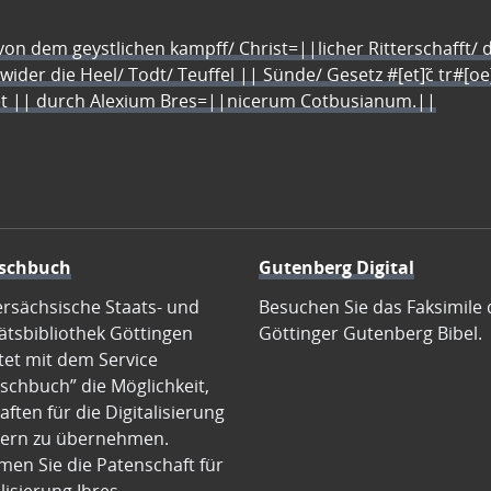
n dem geystlichen kampff/ Christ=||licher Ritterschafft/ da
 wider die Heel/ Todt/ Teuffel || Sünde/ Gesetz #[et]c̃ tr#[o
let || durch Alexium Bres=||nicerum Cotbusianum.||
schbuch
Gutenberg Digital
ersächsische Staats- und
Besuchen Sie das Faksimile 
ätsbibliothek Göttingen
Göttinger Gutenberg Bibel.
tet mit dem Service
schbuch” die Möglichkeit,
ften für die Digitalisierung
ern zu übernehmen.
en Sie die Patenschaft für