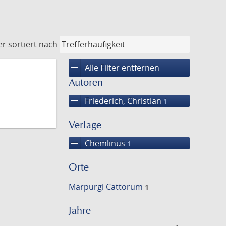
er
sortiert nach
remove
Alle Filter entfernen
Autoren
remove
Friederich, Christian
1
Verlage
remove
Chemlinus
1
Orte
Marpurgi Cattorum
1
Jahre