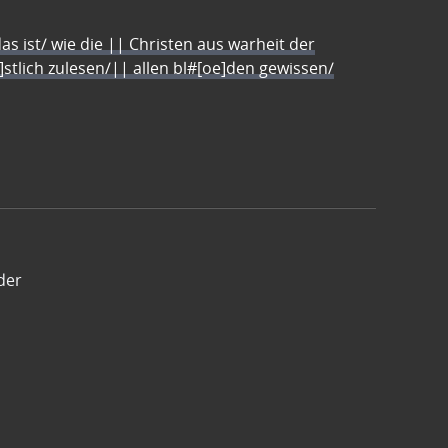
s ist/ wie die || Christen aus warheit der
e]stlich zulesen/|| allen bl#[oe]den gewissen/
der