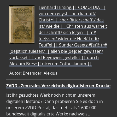
Lienhard Hirsing.|| COMOEDIA ||
von dem geystlichen kampff/
Christ=||licher Ritterschafft/ das
ist/ wie die || Christen aus warheit
der schrifft/ sich legen || m#
[ue]ssen/ wider die Heel/ Todt/
Teuffel || Sünde/ Gesetz #[et]c̃ tr#
[oe]stlich zulesen/|| allen bl#[oe]den gewissen/
vorfasset || vnd Reymweis gestellet || durch
Alexium Bres=||nicerum Cotbusianum.||
Autor: Bresnicer, Alexius
ZVDD - Zentrales Verzeichnis digitalisierter Drucke
Ist Ihr gesuchtes Werk noch nicht in unserem
digitalen Bestand? Dann probieren Sie es doch in
unserem ZVDD Portal, das mehr als 1.600.000
bundesweit digitalisierte Werke nachweist.