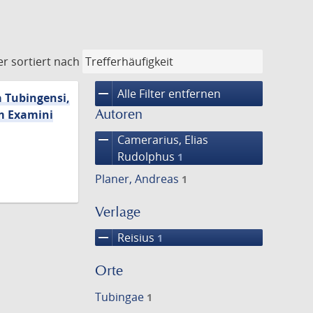
er
sortiert nach
remove
Alle Filter entfernen
a Tubingensi,
Autoren
um Examini
remove
Camerarius, Elias
Rudolphus
1
Planer, Andreas
1
Verlage
remove
Reisius
1
Orte
Tubingae
1