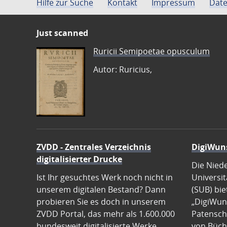
Hilfe zur Suche
Kontakt
Impressum
Date
Just scanned
Ruricii Semipoetae opusculum
Autor: Ruricius,
ZVDD - Zentrales Verzeichnis
DigiWun
digitalisierter Drucke
Die Nied
Ist Ihr gesuchtes Werk noch nicht in
Universit
unserem digitalen Bestand? Dann
(SUB) bie
probieren Sie es doch in unserem
„DigiWun
ZVDD Portal, das mehr als 1.600.000
Patenscha
bundesweit digitalisierte Werke
von Büch