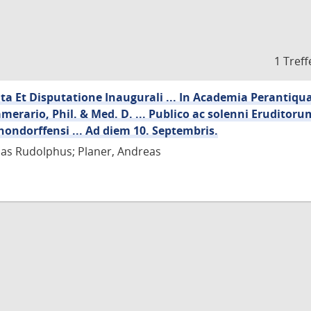
1 Treff
a Et Disputatione Inaugurali ... In Academia Perantiqu
amerario, Phil. & Med. D. ... Publico ac solenni Eruditor
ondorffensi ... Ad diem 10. Septembris.
ias Rudolphus; Planer, Andreas