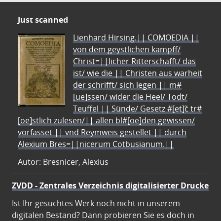
Just scanned
Lienhard Hirsing.|| COMOEDIA ||
von dem geystlichen kampff/
Christ=||licher Ritterschafft/ das
ist/ wie die || Christen aus warheit
der schrifft/ sich legen || m#
[ue]ssen/ wider die Heel/ Todt/
Teuffel || Sünde/ Gesetz #[et]c̃ tr#
[oe]stlich zulesen/|| allen bl#[oe]den gewissen/
vorfasset || vnd Reymweis gestellet || durch
Alexium Bres=||nicerum Cotbusianum.||
Autor: Bresnicer, Alexius
ZVDD - Zentrales Verzeichnis digitalisierter Drucke
Ist Ihr gesuchtes Werk noch nicht in unserem
digitalen Bestand? Dann probieren Sie es doch in