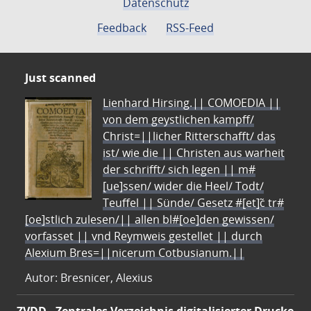
Datenschutz
Feedback
RSS-Feed
Just scanned
Lienhard Hirsing.|| COMOEDIA ||
von dem geystlichen kampff/
Christ=||licher Ritterschafft/ das
ist/ wie die || Christen aus warheit
der schrifft/ sich legen || m#
[ue]ssen/ wider die Heel/ Todt/
Teuffel || Sünde/ Gesetz #[et]c̃ tr#
[oe]stlich zulesen/|| allen bl#[oe]den gewissen/
vorfasset || vnd Reymweis gestellet || durch
Alexium Bres=||nicerum Cotbusianum.||
Autor: Bresnicer, Alexius