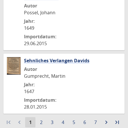
Autor
Possel, Johann
Jahr:
1649
Importdatum:
29.06.2015
Sehnliches Verlangen Davids
Autor
Gumprecht, Martin
Jahr:
1647
Importdatum:
28.01.2015
first_page
navigate_before
Aktuelle
Gehe
Gehe
Gehe
Gehe
Gehe
Gehe
navigate_next
Zur
last_page
Zur
1
2
3
4
5
6
7