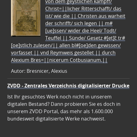
von dem geystlichen kampff/
Christ=||licher Ritterschafft/ das
ist/ wie die || Christen aus warheit
der schrifft/ sich legen || m#
[ue]ssen/ wider die Heel/ Todt/
Teuffel || Sünde/ Gesetz #[et]c̃ tr#
[oe]stlich zulesen/|| allen bl#[oe]den gewissen/
vorfasset || vnd Reymweis gestellet || durch
Alexium Bres=||nicerum Cotbusianum.||
Autor: Bresnicer, Alexius
ZVDD - Zentrales Verzeichnis digitalisierter Drucke
Ist Ihr gesuchtes Werk noch nicht in unserem
digitalen Bestand? Dann probieren Sie es doch in
unserem ZVDD Portal, das mehr als 1.600.000
bundesweit digitalisierte Werke nachweist.