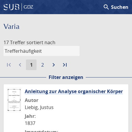
search
Suchen
GDZ
Varia
17 Treffer
sortiert nach
first_page
navigate_before
Aktuelle
Gehe
navigate_next
Zur
last_page
Zur
1
2
Seite:
zu
nächsten
letzten
Filter anzeigen
Seite
Seite
Seite
Anleitung zur Analyse organischer Körper
Autor
Liebig, Justus
Jahr:
1837