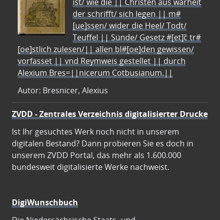
ist/ wie die || Christen aus warheit
der schrifft/ sich legen || m#
[ue]ssen/ wider die Heel/ Todt/
Teuffel || Sünde/ Gesetz #[et]c̃ tr#
[oe]stlich zulesen/|| allen bl#[oe]den gewissen/
vorfasset || vnd Reymweis gestellet || durch
Alexium Bres=||nicerum Cotbusianum.||
Autor: Bresnicer, Alexius
ZVDD - Zentrales Verzeichnis digitalisierter Drucke
Ist Ihr gesuchtes Werk noch nicht in unserem
digitalen Bestand? Dann probieren Sie es doch in
unserem ZVDD Portal, das mehr als 1.600.000
bundesweit digitalisierte Werke nachweist.
DigiWunschbuch