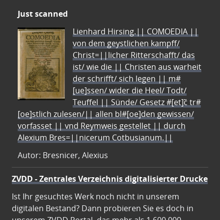
Just scanned
Lienhard Hirsing.|| COMOEDIA ||
von dem geystlichen kampff/
Christ=||licher Ritterschafft/ das
ist/ wie die || Christen aus warheit
der schrifft/ sich legen || m#
[ue]ssen/ wider die Heel/ Todt/
Teuffel || Sünde/ Gesetz #[et]c̃ tr#
[oe]stlich zulesen/|| allen bl#[oe]den gewissen/
vorfasset || vnd Reymweis gestellet || durch
Alexium Bres=||nicerum Cotbusianum.||
Autor: Bresnicer, Alexius
ZVDD - Zentrales Verzeichnis digitalisierter Drucke
Ist Ihr gesuchtes Werk noch nicht in unserem
digitalen Bestand? Dann probieren Sie es doch in