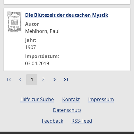
Die Blütezeit der deutschen Mystik
Autor
Mehlhorn, Paul
Jahr:
1907
Importdatum:
03.04.2019
first_page
navigate_before
Aktuelle
Gehe
navigate_next
Zur
last_page
Zur
1
2
Seite:
zu
nächsten
letzten
Seite
Seite
Seite
Hilfe zur Suche
Kontakt
Impressum
Datenschutz
Feedback
RSS-Feed