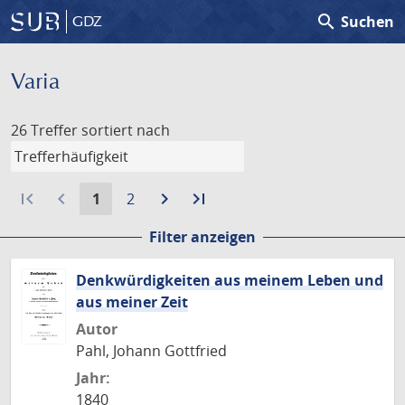
search
Suchen
GDZ
Varia
26 Treffer
sortiert nach
first_page
navigate_before
Aktuelle
Gehe
navigate_next
Zur
last_page
Zur
1
2
Seite:
zu
nächsten
letzten
Filter anzeigen
Seite
Seite
Seite
Denkwürdigkeiten aus meinem Leben und
aus meiner Zeit
Autor
Pahl, Johann Gottfried
Jahr:
1840