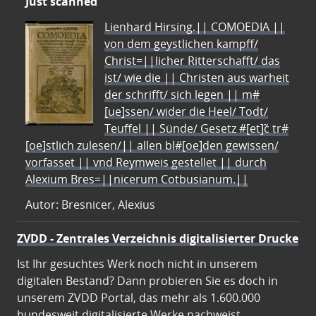
Just scanned
Lienhard Hirsing.|| COMOEDIA ||
von dem geystlichen kampff/
Christ=||licher Ritterschafft/ das
ist/ wie die || Christen aus warheit
der schrifft/ sich legen || m#
[ue]ssen/ wider die Heel/ Todt/
Teuffel || Sünde/ Gesetz #[et]c̃ tr#
[oe]stlich zulesen/|| allen bl#[oe]den gewissen/
vorfasset || vnd Reymweis gestellet || durch
Alexium Bres=||nicerum Cotbusianum.||
Autor: Bresnicer, Alexius
ZVDD - Zentrales Verzeichnis digitalisierter Drucke
Ist Ihr gesuchtes Werk noch nicht in unserem
digitalen Bestand? Dann probieren Sie es doch in
unserem ZVDD Portal, das mehr als 1.600.000
bundesweit digitalisierte Werke nachweist.