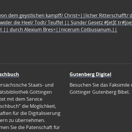
n dem geystlichen kampff/ Christ=||licher Ritterschafft/ da
 wider die Heel/ Todt/ Teuffel || Sünde/ Gesetz #[et]c̃ tr#[o
let || durch Alexium Bres=||nicerum Cotbusianum.||
schbuch
Gutenberg Digital
ersächsische Staats- und
Besuchen Sie das Faksimile 
ätsbibliothek Göttingen
Göttinger Gutenberg Bibel.
tet mit dem Service
schbuch” die Möglichkeit,
ften für die Digitalisierung
ern zu übernehmen.
en Sie die Patenschaft für