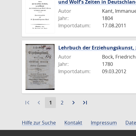
und Wolf's Zeiten in Deutschla
Autor
Kant, Immanue
Jahr:
1804
Importdatum:
17.08.2011
Lehrbuch der Erziehungskunst, 
Autor
Bock, Friedric
Jahr:
1780
Importdatum:
09.03.2012
first_page
navigate_before
Aktuelle
Gehe
navigate_next
Zur
last_page
Zur
1
2
Seite:
zu
nächsten
letzten
Seite
Seite
Seite
Hilfe zur Suche
Kontakt
Impressum
Date