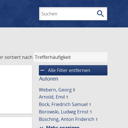
search
Suchen
er
sortiert nach
remove
Alle Filter entfernen
Autoren
Webern, Georg
5
Arnold, Emil
1
Bock, Friedrich Samuel
1
Borowski, Ludwig Ernst
1
Büsching, Anton Friderich
1
expand_more
Mehr anzeigen