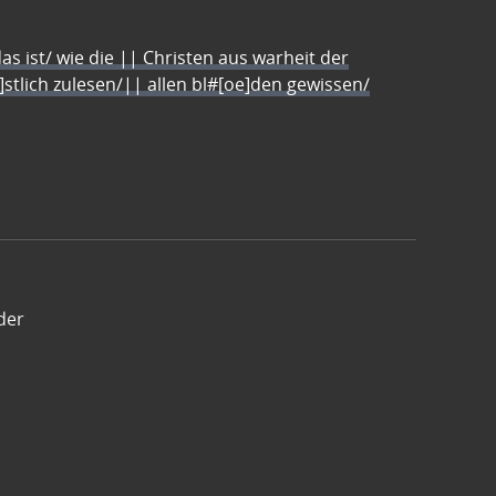
s ist/ wie die || Christen aus warheit der
e]stlich zulesen/|| allen bl#[oe]den gewissen/
der