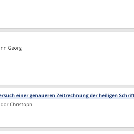
hann Georg
ersuch einer genaueren Zeitrechnung der heiligen Schrif
eodor Christoph