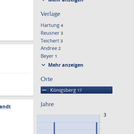
Verlage
Hartung
4
Reusner
3
Teichert
3
Andree
2
Beyer
1
expand_more
Mehr anzeigen
Orte
remove
Königsberg
17
Jahre
uandt
3