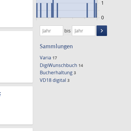
1
0
1756
1898
keyboard_arrow_right
bis
Suche
einschränke
Sammlungen
Varia
17
DigiWunschbuch
14
Bucherhaltung
3
VD18 digital
3
t