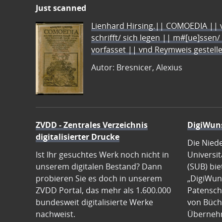
Just scanned
Lienhard Hirsing.|| COMOEDIA || vo
schrifft/ sich legen || m#[ue]ssen/
vorfasset || vnd Reymweis gestel
Autor: Bresnicer, Alexius
ZVDD - Zentrales Verzeichnis
DigiWun
digitalisierter Drucke
Die Nied
Ist Ihr gesuchtes Werk noch nicht in
Universit
unserem digitalen Bestand? Dann
(SUB) bie
probieren Sie es doch in unserem
„DigiWun
ZVDD Portal, das mehr als 1.600.000
Patenscha
bundesweit digitalisierte Werke
von Büch
nachweist.
Übernehm