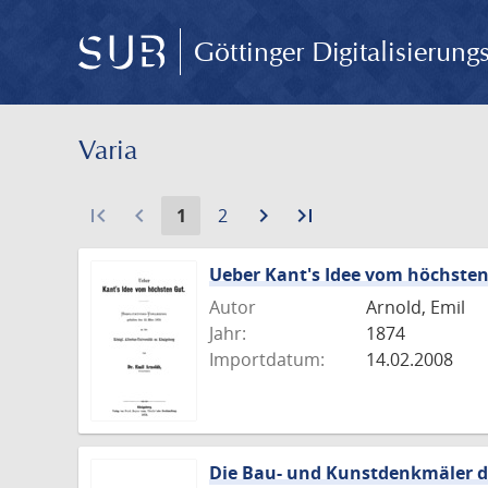
Göttinger Digitalisierun
Varia
first_page
navigate_before
Aktuelle
Gehe
navigate_next
Zur
last_page
Zur
1
2
Seite:
zu
nächsten
letzten
Seite
Seite
Seite
Ueber Kant's Idee vom höchste
Autor
Arnold, Emil
Jahr:
1874
Importdatum:
14.02.2008
Die Bau- und Kunstdenkmäler d