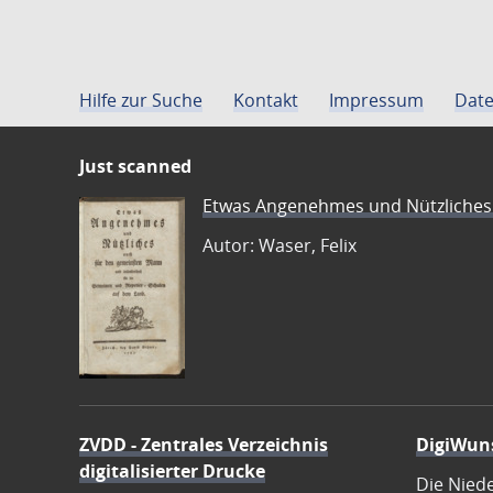
Hilfe zur Suche
Kontakt
Impressum
Date
Just scanned
Etwas Angenehmes und Nützliches 
Autor: Waser, Felix
ZVDD - Zentrales Verzeichnis
DigiWun
digitalisierter Drucke
Die Nied