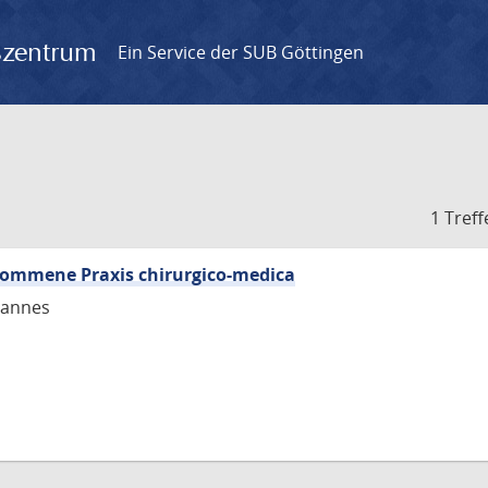
gszentrum
Ein Service der SUB Göttingen
1 Treff
kommene Praxis chirurgico-medica
hannes