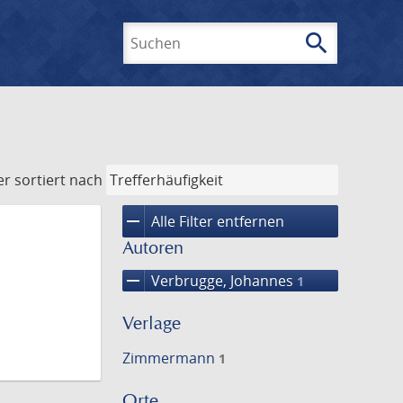
search
Suchen
er
sortiert nach
remove
Alle Filter entfernen
Autoren
remove
Verbrugge, Johannes
1
Verlage
Zimmermann
1
Orte