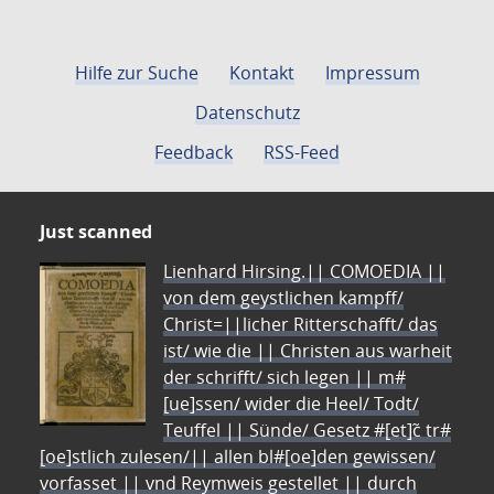
Hilfe zur Suche
Kontakt
Impressum
Datenschutz
Feedback
RSS-Feed
Just scanned
Lienhard Hirsing.|| COMOEDIA ||
von dem geystlichen kampff/
Christ=||licher Ritterschafft/ das
ist/ wie die || Christen aus warheit
der schrifft/ sich legen || m#
[ue]ssen/ wider die Heel/ Todt/
Teuffel || Sünde/ Gesetz #[et]c̃ tr#
[oe]stlich zulesen/|| allen bl#[oe]den gewissen/
vorfasset || vnd Reymweis gestellet || durch