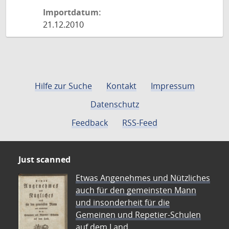
Importdatum:
21.12.2010
Hilfe zur Suche
Kontakt
Impressum
Datenschutz
Feedback
RSS-Feed
Just scanned
Etwas Angenehmes und Nützliches
auch für den gemeinsten Mann
und insonderheit für die
Gemeinen und Repetier-Schulen
auf dem Land