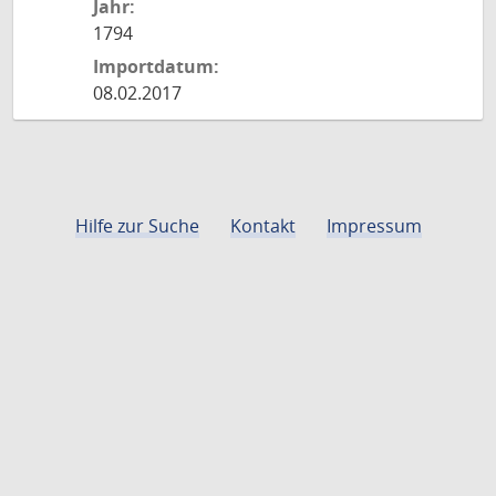
Jahr:
1794
Importdatum:
08.02.2017
Hilfe zur Suche
Kontakt
Impressum
Datenschutz
Feedback
RSS-Feed
Just scanned
Die Familie von Eden oder
gemeinnüzige Bibliothek des
Christianism