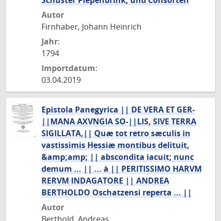
Schuster Piepenbrink, und Consorten
Autor
Firnhaber, Johann Heinrich
Jahr:
1794
Importdatum:
03.04.2019
Epistola Panegyrica || DE VERA ET GER-
||MANA AXVNGIA SO-||LIS, SIVE TERRA
SIGILLATA,|| Quæ tot retro sæculis in
vastissimis Hessiæ montibus delituit,
&amp;amp; || abscondita iacuit; nunc
demum ... || ... à || PERITISSIMO HARVM
RERVM INDAGATORE || ANDREA
BERTHOLDO Oschatzensi reperta ... ||
Autor
Berthold, Andreas