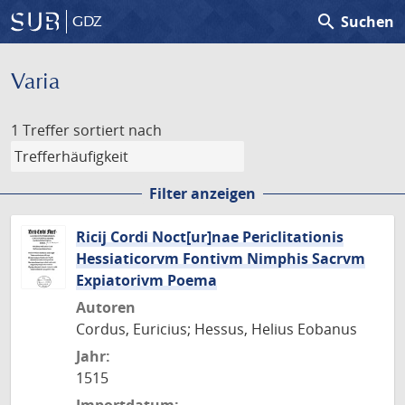
search
Suchen
GDZ
Varia
1 Treffer
sortiert nach
Filter anzeigen
Ricij Cordi Noct[ur]nae Periclitationis
Hessiaticorvm Fontivm Nimphis Sacrvm
Expiatorivm Poema
Autoren
Cordus, Euricius; Hessus, Helius Eobanus
Jahr:
1515