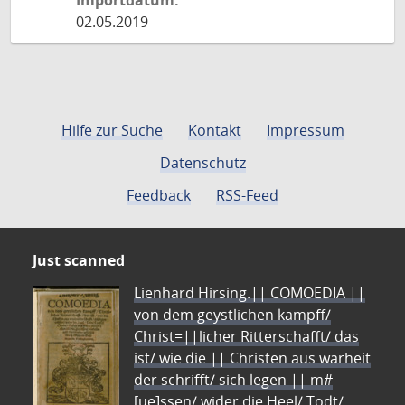
Importdatum:
02.05.2019
Hilfe zur Suche
Kontakt
Impressum
Datenschutz
Feedback
RSS-Feed
Just scanned
Lienhard Hirsing.|| COMOEDIA ||
von dem geystlichen kampff/
Christ=||licher Ritterschafft/ das
ist/ wie die || Christen aus warheit
der schrifft/ sich legen || m#
[ue]ssen/ wider die Heel/ Todt/