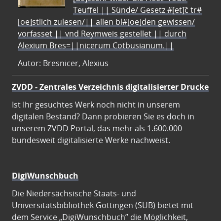
Teuffel || Sünde/ Gesetz #[et]c̃ tr#
[oe]stlich zulesen/|| allen bl#[oe]den gewissen/
vorfasset || vnd Reymweis gestellet || durch
Alexium Bres=||nicerum Cotbusianum.||
Autor: Bresnicer, Alexius
ZVDD - Zentrales Verzeichnis digitalisierter Drucke
Ist Ihr gesuchtes Werk noch nicht in unserem
digitalen Bestand? Dann probieren Sie es doch in
unserem ZVDD Portal, das mehr als 1.600.000
bundesweit digitalisierte Werke nachweist.
DigiWunschbuch
Die Niedersächsische Staats- und
Universitätsbibliothek Göttingen (SUB) bietet mit
dem Service „DigiWunschbuch” die Möglichkeit,