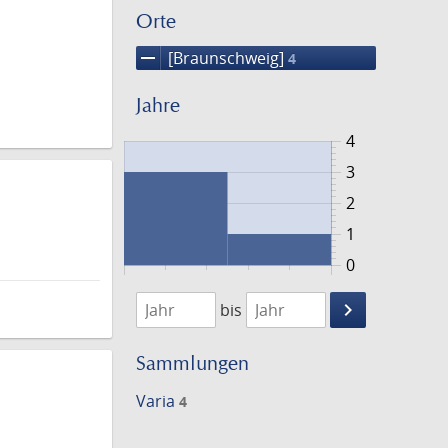
Orte
remove
[Braunschweig]
4
Jahre
4
3
2
1
0
1763
1765
keyboard_arrow_right
bis
Suche
einschränke
Sammlungen
Varia
4