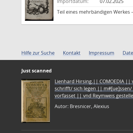
Importdatum:
07.02.2025
Teil eines mehrbändigen Werkes –
Hilfe zur Suche
Kontakt
Impressum
Date
Just scanned
Lienhard Hirsing.|| COMOEDIA || vo
schrifft/ sich legen || m#[ue]ssen/
vorfasset || vnd Reymweis gestel
Autor: Bresnicer, Alexius