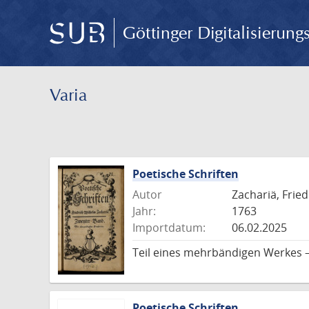
Göttinger Digitalisierun
Varia
Poetische Schriften
Autor
Zachariä, Frie
Jahr:
1763
Importdatum:
06.02.2025
Teil eines mehrbändigen Werkes –
Poetische Schriften