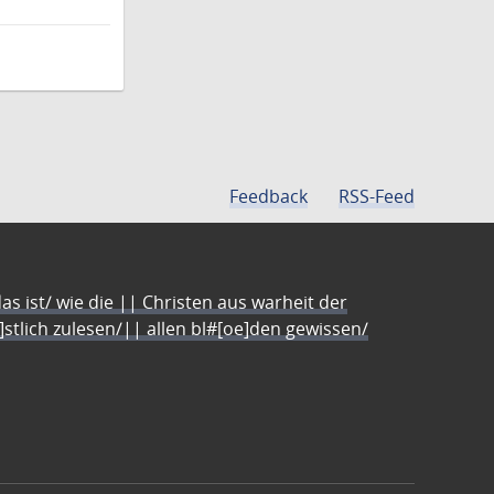
Feedback
RSS-Feed
s ist/ wie die || Christen aus warheit der
e]stlich zulesen/|| allen bl#[oe]den gewissen/