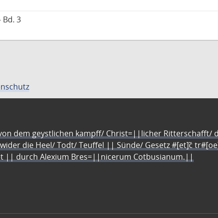
 Bd. 3
nschutz
n dem geystlichen kampff/ Christ=||licher Ritterschafft/ da
 wider die Heel/ Todt/ Teuffel || Sünde/ Gesetz #[et]c̃ tr#[o
let || durch Alexium Bres=||nicerum Cotbusianum.||