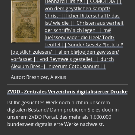
Lienhard Hirsing.|| COMOEDIA ||
von dem geystlichen kampff/
Christ=||licher Ritterschafft/ das
ist/ wie die || Christen aus warheit
der schrifft/ sich legen || m#
[ue]ssen/ wider die Heel/ Todt/
Teuffel || Sünde/ Gesetz #[et]c̃ tr#
[oe]stlich zulesen/|| allen bl#[oe]den gewissen/
vorfasset || vnd Reymweis gestellet || durch
Alexium Bres=||nicerum Cotbusianum.||
Autor: Bresnicer, Alexius
ZVDD - Zentrales Verzeichnis digitalisierter Drucke
Ist Ihr gesuchtes Werk noch nicht in unserem
digitalen Bestand? Dann probieren Sie es doch in
unserem ZVDD Portal, das mehr als 1.600.000
bundesweit digitalisierte Werke nachweist.