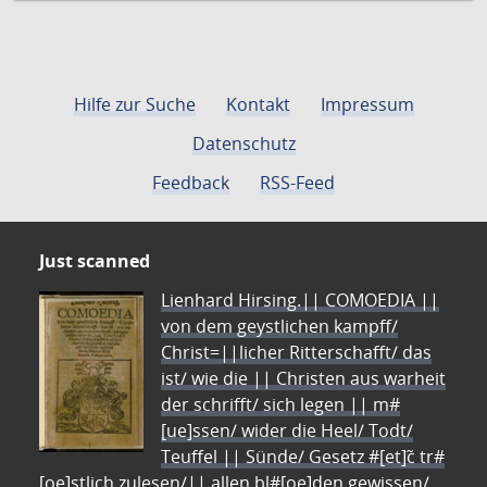
Hilfe zur Suche
Kontakt
Impressum
Datenschutz
Feedback
RSS-Feed
Just scanned
Lienhard Hirsing.|| COMOEDIA ||
von dem geystlichen kampff/
Christ=||licher Ritterschafft/ das
ist/ wie die || Christen aus warheit
der schrifft/ sich legen || m#
[ue]ssen/ wider die Heel/ Todt/
Teuffel || Sünde/ Gesetz #[et]c̃ tr#
[oe]stlich zulesen/|| allen bl#[oe]den gewissen/