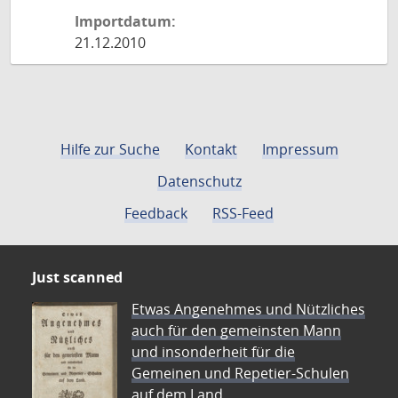
Importdatum:
21.12.2010
Hilfe zur Suche
Kontakt
Impressum
Datenschutz
Feedback
RSS-Feed
Just scanned
Etwas Angenehmes und Nützliches
auch für den gemeinsten Mann
und insonderheit für die
Gemeinen und Repetier-Schulen
auf dem Land