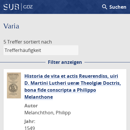
search
Suchen
GDZ
Varia
5 Treffer
sortiert nach
Filter anzeigen
Historia de vita et actis Reuerendiss, uiri
D. Martini Lutheri ueræ Theolgiæ Doctris,
bona fide conscripta a Philippo
Melanthone
Autor
Melanchthon, Philipp
Jahr:
1549