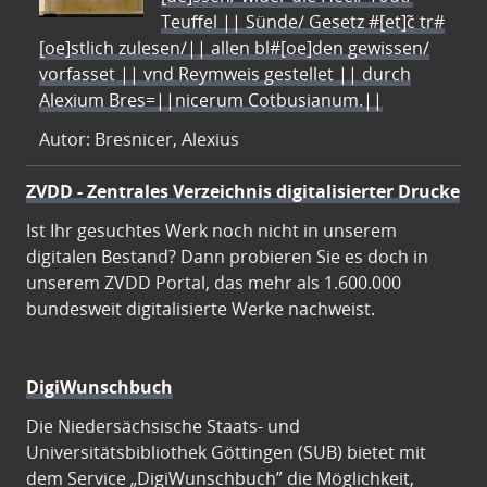
Teuffel || Sünde/ Gesetz #[et]c̃ tr#
[oe]stlich zulesen/|| allen bl#[oe]den gewissen/
vorfasset || vnd Reymweis gestellet || durch
Alexium Bres=||nicerum Cotbusianum.||
Autor: Bresnicer, Alexius
ZVDD - Zentrales Verzeichnis digitalisierter Drucke
Ist Ihr gesuchtes Werk noch nicht in unserem
digitalen Bestand? Dann probieren Sie es doch in
unserem ZVDD Portal, das mehr als 1.600.000
bundesweit digitalisierte Werke nachweist.
DigiWunschbuch
Die Niedersächsische Staats- und
Universitätsbibliothek Göttingen (SUB) bietet mit
dem Service „DigiWunschbuch” die Möglichkeit,