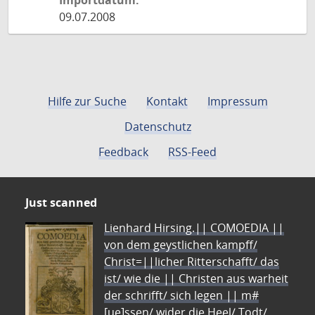
Importdatum:
09.07.2008
Hilfe zur Suche
Kontakt
Impressum
Datenschutz
Feedback
RSS-Feed
Just scanned
Lienhard Hirsing.|| COMOEDIA ||
von dem geystlichen kampff/
Christ=||licher Ritterschafft/ das
ist/ wie die || Christen aus warheit
der schrifft/ sich legen || m#
[ue]ssen/ wider die Heel/ Todt/