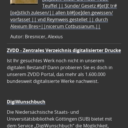
Teuffel || Sünde/ Gesetz #[et]c̃ tr#
[oe]stlich zulesen/|| allen bl#[oe]den gewissen/
vorfasset || vnd Reymweis gestellet || durch
Alexium Bres=||nicerum Cotbusianum.||
Autor: Bresnicer, Alexius
ZVDD - Zentrales Verzeichnis digitalisierter Drucke
Ist Ihr gesuchtes Werk noch nicht in unserem
digitalen Bestand? Dann probieren Sie es doch in
unserem ZVDD Portal, das mehr als 1.600.000
bundesweit digitalisierte Werke nachweist.
DigiWunschbuch
Die Niedersächsische Staats- und
Universitätsbibliothek Göttingen (SUB) bietet mit
dem Service „DigiWunschbuch” die Möglichkeit,